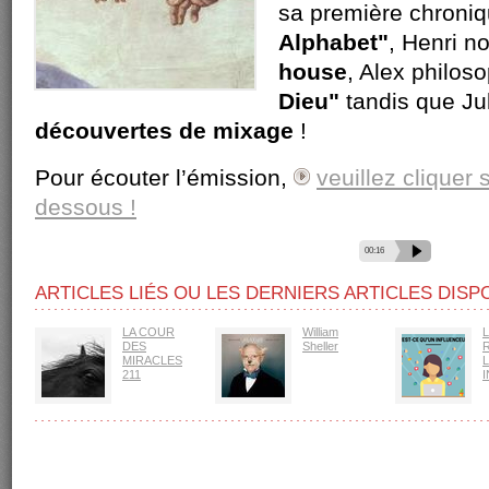
sa première chroniqu
Alphabet"
, Henri no
house
, Alex philos
Dieu"
tandis que Ju
découvertes de mixage
!
Pour écouter l’émission,
veuillez cliquer 
dessous !
Audio
00:16
00:00
Player
ARTICLES LIÉS OU LES DERNIERS ARTICLES DISP
LA COUR
William
DES
Sheller
MIRACLES
211