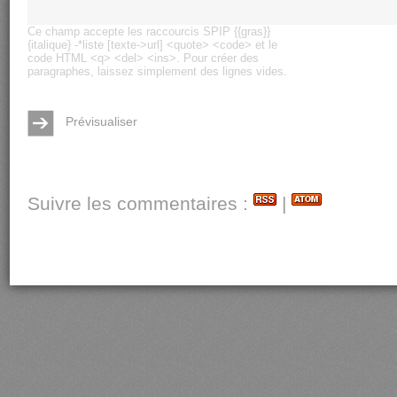
Ce champ accepte les raccourcis SPIP
{{gras}}
{italique}
-*liste
[texte->url]
<quote>
<code>
et le
code HTML
<q>
<del>
<ins>
. Pour créer des
paragraphes, laissez simplement des lignes vides.
Suivre les commentaires :
|