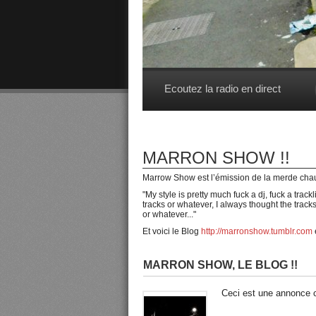
Ecoutez la radio en direct
MARRON SHOW !!
Marrow Show est l’émission de la merde chau
"My style is pretty much fuck a dj, fuck a tra
tracks or whatever, I always thought the track
or whatever..."
Et voici le Blog
http://marronshow.tumblr.com
MARRON SHOW, LE BLOG !!
Ceci est une annonce 