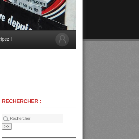
cipez !
RECHERCHER :
>>