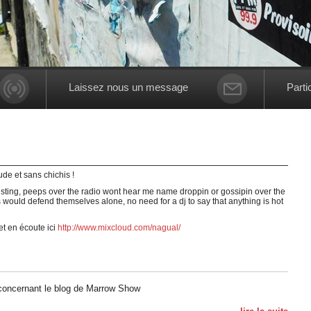
Laissez nous un message
Parti
de et sans chichis !
cklisting, peeps over the radio wont hear me name droppin or gossipin over the
s would defend themselves alone, no need for a dj to say that anything is hot
et en écoute ici
http://www.mixcloud.com/nagual/
concernant le blog de Marrow Show