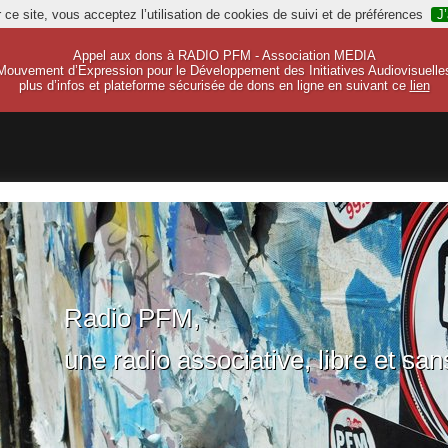
 ce site, vous acceptez l’utilisation de cookies de suivi et de préférences
J
Appel aux dons à RADIO PFM - Association MEDIA
Mouvement d’Expression pour le Développement des Initiatives Audiovisuelle
plus d’infos et plateforme sécurisée de dons en ligne en suivant ce
lien
Radio PFM,
une radio associative, libre et san